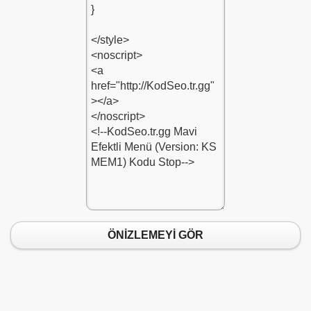
1
du-1
du-1
-1
1
2
-Kodu-1
ÖNİZLEMEYİ GÖR
1