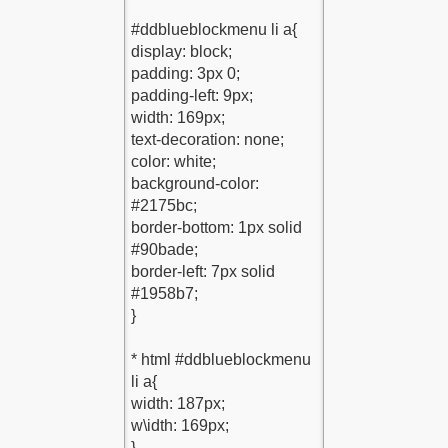
1
1
su-Kodu-1