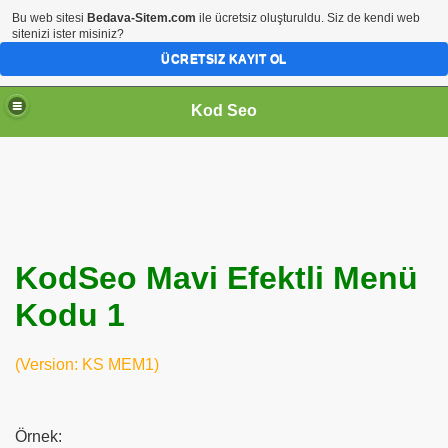
Bu web sitesi
Bedava-Sitem.com
ile ücretsiz oluşturuldu. Siz de kendi web
sitenizi ister misiniz?
ÜCRETSIZ KAYIT OL
Kod Seo
KodSeo Mavi Efektli Menü
Kodu 1
ari
(Version: KS MEM1)
Örnek: