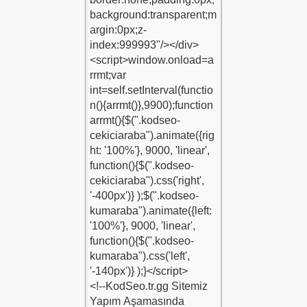
1
u-1
-1