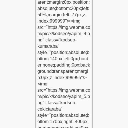
1
du-1
du-1
-1
1
2
-Kodu-1