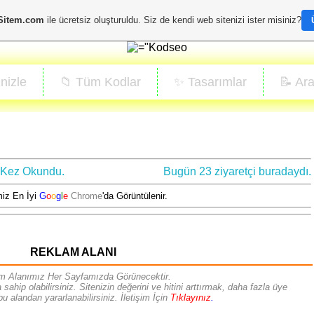
Sitem.com
ile ücretsiz oluşturuldu. Siz de kendi web sitenizi ister misiniz?
nizle
📁 Tüm Kodlar
✨ Tasarımlar
📝 Ara
 Kez Okundu.
Bugün 23 ziyaretçi buradaydı.
miz En İyi
G
o
o
g
l
e
Chrome
'da Görüntülenir.
REKLAM ALANI
m Alanımız Her Sayfamızda Görünecektir.
ahip olabilirsiniz. Sitenizin değerini ve hitini arttırmak, daha fazla üye
u alandan yararlanabilirsiniz. İletişim İçin
Tıklayınız
.