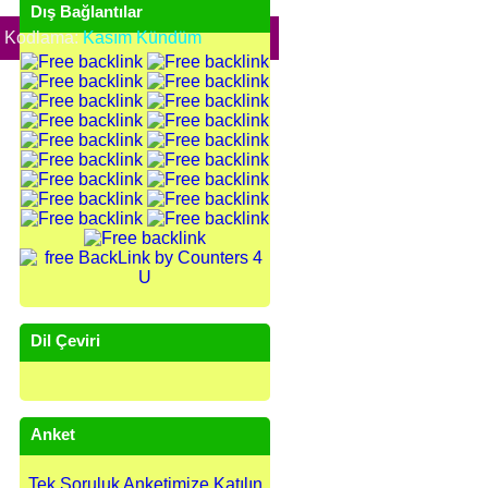
Dış Bağlantılar
e Kodlama:
Kasım Kündüm
Dil Çeviri
Anket
Tek Soruluk Anketimize Katılın