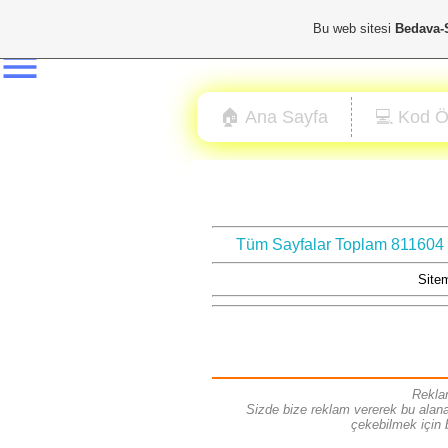
🔎
Bu web sitesi
Bedava-
Html Nedir ?
Css Nedir ?
🏠 Ana Sayfa
💻 Kod Ö
JavaScript Nedir ?
Seo Nedir ?
Renk Kodu Bulucu
Tüm Sayfalar Toplam 811604
Resimden Renk Bulma
Site
Özel Karakter Kodları
Tüm Hazır Kodlar
Rekla
Sizde bize reklam vererek bu alana s
çekebilmek için b