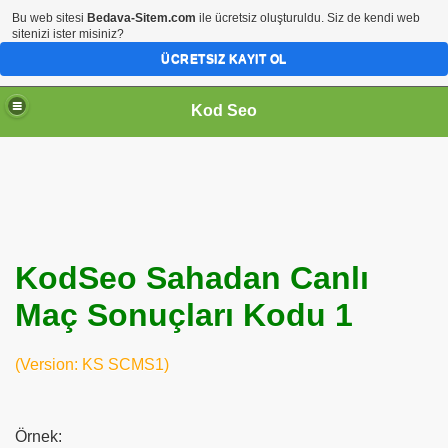
Bu web sitesi
Bedava-Sitem.com
ile ücretsiz oluşturuldu. Siz de kendi web
sitenizi ister misiniz?
ÜCRETSIZ KAYIT OL
Kod Seo
KodSeo Sahadan Canlı
Maç Sonuçları Kodu 1
ari
(Version: KS SCMS1)
Örnek: