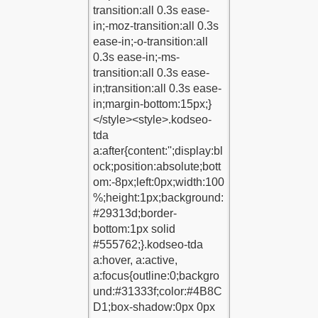
1
1
su-Kodu-1