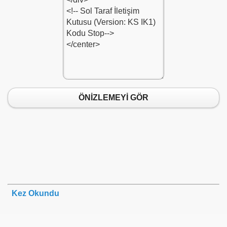
1
du-1
du-1
ÖNİZLEMEYİ GÖR
-1
1
2
-Kodu-1
Kez Okundu