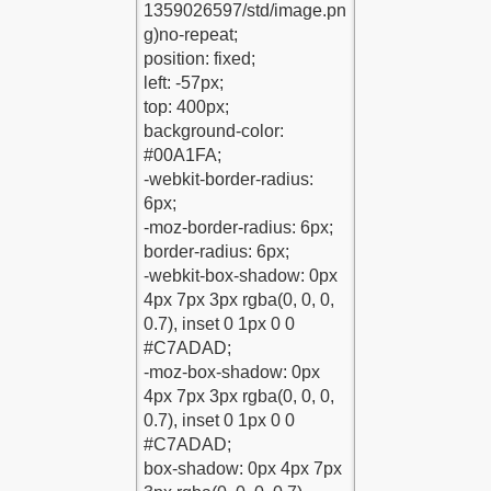
-1
du-1