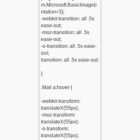
1
1
su-Kodu-1