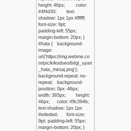
-1
du-1