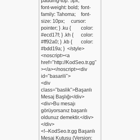
1
1
su-Kodu-1