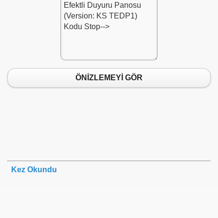
1
ÖNİZLEMEYİ GÖR
du-1
du-1
-1
1
2
Kez Okundu
-Kodu-1